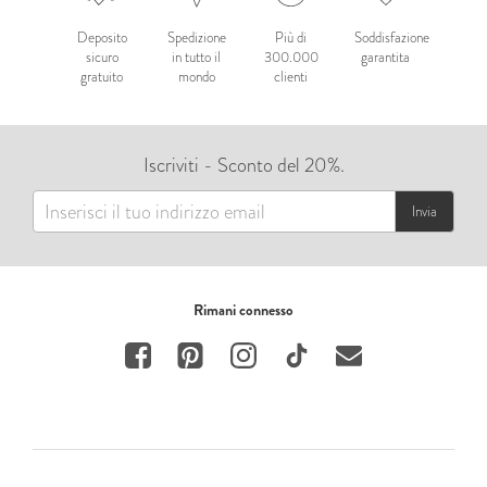
Deposito
Spedizione
Più di
Soddisfazione
sicuro
in tutto il
300.000
garantita
gratuito
mondo
clienti
Iscriviti - Sconto del 20%.
Invia
Rimani connesso