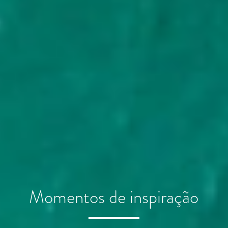
Momentos de parentesco
Momentos de inspiração
Momentos de amor