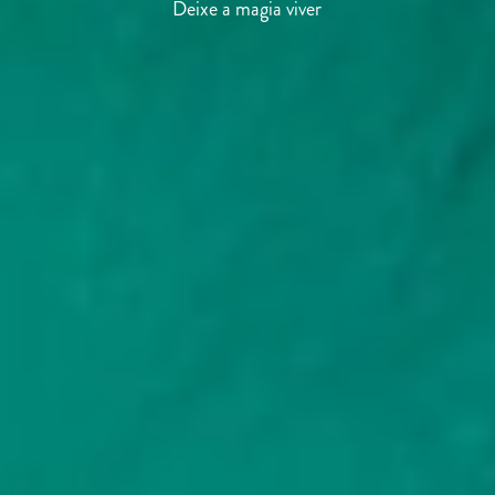
Aprecie hoje, para sempre
Deixe a magia viver
A alegria da união