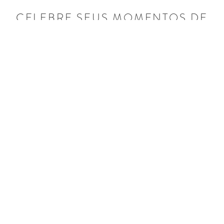
CELEBRE SEUS MOMENTOS DE
INSPIRAÇÃO, AMOR E
PARENTESCO