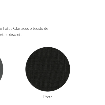
e Fotos Clássicos
o
tecido de
nte e discreto
.
Preto