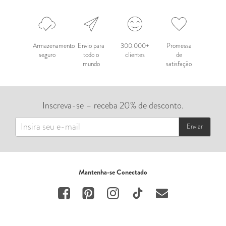
Armazenamento
Envio para
300.000+
Promessa
seguro
todo o
clientes
de
mundo
satisfação
Inscreva-se – receba 20% de desconto.
Enviar
Mantenha-se Conectado