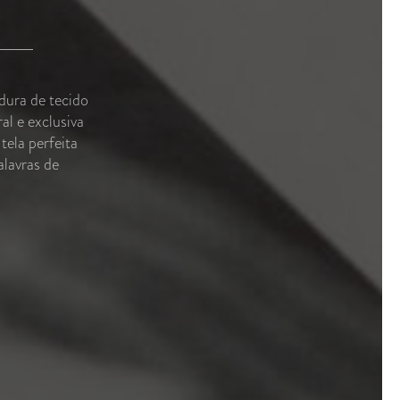
dura de tecido
al e exclusiva
tela perfeita
lavras de