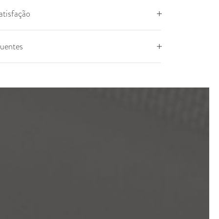
atisfação
quentes