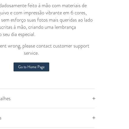
dadosamente feito à mão com materiais de
quivo e com impressão vibrante em 6 cores,
r sem esforço suas fotos mais queridas ao lado
critas à mão, criando uma lembrança
 seu dia especial.
nt wrong, please contact customer support
service.
Go to Home Page
alhes
a