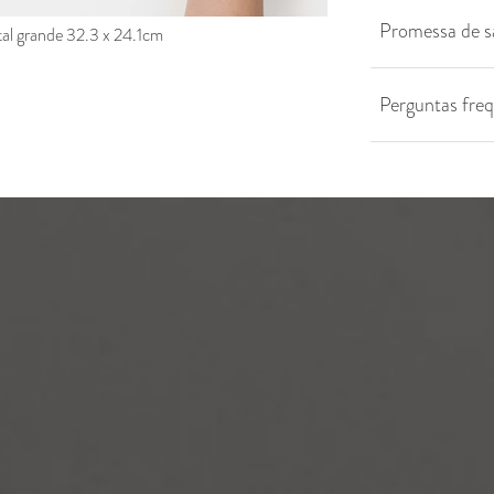
Promessa de s
al grande 32.3 x 24.1cm
Perguntas fre