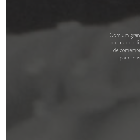
Com um grande
ou couro, o l
de comemorar
para seu