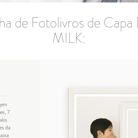
nha de Fotolivros de Capa
MILK:
agem
es, 7
péis
es da
caixa