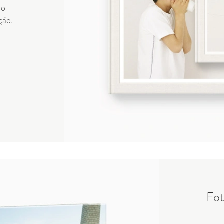
ho
ção.
Fot