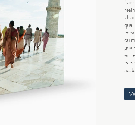
Noss
real
Usan
quali
enca
ou m
gran
entr
pape
acab
Ve