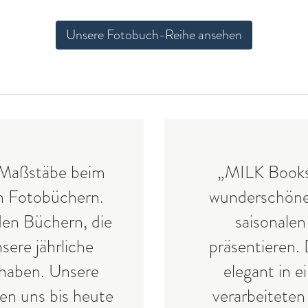
Unsere Fotobuch-Reihe ansehen
 Maßstäbe beim
„MILK Books
en Fotobüchern.
wunderschöne
den Büchern, die
saisonale
sere jährliche
präsentieren.
 haben. Unsere
elegant in e
en uns bis heute
verarbeiteten