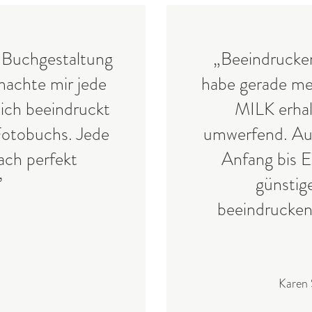
 Buchgestaltung
„Beeindrucken
machte mir jede
habe gerade me
ich beeindruckt
MILK erhal
Fotobuchs. Jede
umwerfend. Aus
fach perfekt
Anfang bis E
”
günstig
beeindrucke
Karen 