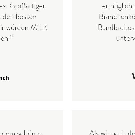
es. Großartiger
ermöglich
t den besten
Branchenko
wir würden MILK
Bandbreite 
en.”
unter
on dem schönen
„Als wir nach d