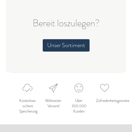
Bereit loszulegen?
Unser Sortiment
Kostenlose
Weltweiter
Über
Zufriedenheitsgarantie
sichere
Versand
300.000
Speicherung
Kunden