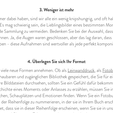
3. Weniger ist mehr
r dabei haben, sind wir alle ein wenig knipshungrig, und oft 
Es mag schwierig sein, die Lieblingsbilder eines bestimmten Mo
ende Sammlung zu vermeiden. Bedenken Sie bei der Auswahl, da
önnen. Ja, die Augen waren geschlossen, aber das lag daran, dass 
ben - diese Aufnahmen sind wertvoller als jede perfekt kompo
4. Überlegen Sie sich Ihr Format
 viele neue Formen annehmen. Ob als
Leinwanddruck
, als
Foto
aubaren und zugänglichen Bibliothek gespeichert, die Sie für ei
e Bilddateien durchsehen, sollten Sie ein Gefühl dafür bekomme
hichte eines Moments oder Anlasses zu erzählen, müssen Sie in
hen, Schauplätzen und Emotionen finden. Wenn Sie ein Fotobuc
in der Reihenfolge zu nummerieren, in der sie in Ihrem Buch ersc
tet, dass sie in dieser Reihenfolge erscheinen, wenn Sie sie in 