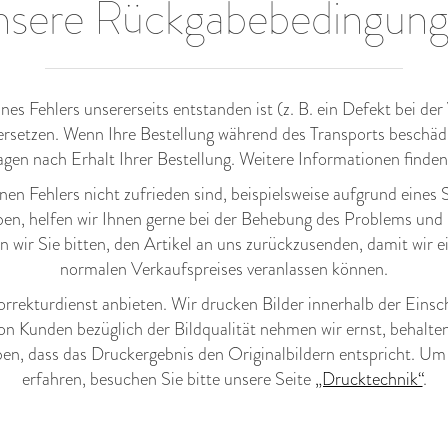
sere Rückgabebedingun
es Fehlers unsererseits entstanden ist (z. B. ein Defekt bei d
 ersetzen. Wenn Ihre Bestellung während des Transports beschädi
agen nach Erhalt Ihrer Bestellung. Weitere Informationen finde
n Fehlers nicht zufrieden sind, beispielsweise aufgrund eines S
n, helfen wir Ihnen gerne bei der Behebung des Problems und 
nen wir Sie bitten, den Artikel an uns zurückzusenden, damit wi
normalen Verkaufspreises veranlassen können.
korrekturdienst anbieten. Wir drucken Bilder innerhalb der Ein
on Kunden bezüglich der Bildqualität nehmen wir ernst, behalt
en, dass das Druckergebnis den Originalbildern entspricht. Um 
erfahren, besuchen Sie bitte unsere Seite
„Drucktechnik“
.