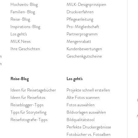
Hochzeits-Blog
MILK-Designprinzipien
Familien-Blog
Druckverfahren
Reise-Blog
Pflegeanleitung
Inspirations-Blog
Pro-Mitgliedschaft
Los geht's
Partnerprogramm
MILK News
Mengenrabatt
Ihre Geschichten
Kundenbewertungen
um
Geschenkgutscheine
m
Reise-Blog
Los geht's
Ideen für Reisetagebücher
Projekte schnell erstellen
Ideen für Reisefotos
Alte Fotos scannen
Reiseblogger-Tipps
Fotos auswählen
Tipps für Storytelling
Bildvorlagen auswählen
Reisefotografie-Tipps
Bildqualitätstool
Perfekte Druckergebnisse
Fotobücher vs. Fotoalben