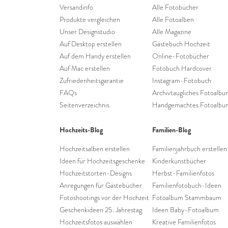
Versandinfo
Alle Fotobücher
Produkte vergleichen
Alle Fotoalben
Unser Designstudio
Alle Magazine
Auf Desktop erstellen
Gästebuch Hochzeit
Auf dem Handy erstellen
Online-Fotobücher
Auf Mac erstellen
Fotobuch Hardcover
Zufriedenheitsgarantie
Instagram-Fotobuch
FAQs
Archivtaugliches Fotoalb
Seitenverzeichnis
Handgemachtes Fotoalbu
Hochzeits-Blog
Familien-Blog
Hochzeitsalben erstellen
Familienjahrbuch erstellen
Ideen für Hochzeitsgeschenke
Kinderkunstbücher
Hochzeitstorten-Designs
Herbst-Familienfotos
Anregungen für Gästebücher
Familienfotobuch-Ideen
Fotoshootings vor der Hochzeit
Fotoalbum Stammbaum
Geschenkideen 25. Jahrestag
Ideen Baby-Fotoalbum
Hochzeitsfotos auswählen
Kreative Familienfotos