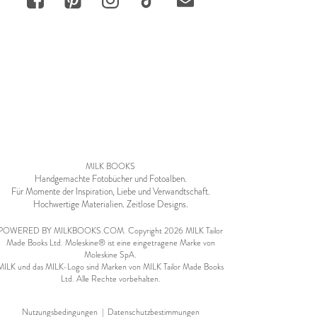
MILK BOOKS
Handgemachte Fotobücher und Fotoalben.
Für Momente der Inspiration, Liebe und Verwandtschaft.
Hochwertige Materialien. Zeitlose Designs.
POWERED BY MILKBOOKS.COM. Copyright 2026 MILK Tailor
Made Books Ltd. Moleskine® ist eine eingetragene Marke von
Moleskine SpA.
MILK und das MILK-Logo sind Marken von MILK Tailor Made Books
Ltd. Alle Rechte vorbehalten.
Nutzungsbedingungen
|
Datenschutzbestimmungen