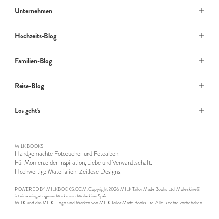
Unternehmen
Hochzeits-Blog
Familien-Blog
Reise-Blog
Los geht's
MILK BOOKS
Handgemachte Fotobücher und Fotoalben.
Für Momente der Inspiration, Liebe und Verwandtschaft.
Hochwertige Materialien. Zeitlose Designs.
POWERED BY MILKBOOKS.COM. Copyright 2026 MILK Tailor Made Books Ltd. Moleskine®
ist eine eingetragene Marke von Moleskine SpA.
MILK und das MILK-Logo sind Marken von MILK Tailor Made Books Ltd. Alle Rechte vorbehalten.