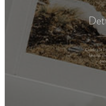
Dett
Celebra le f
fascino co
pen