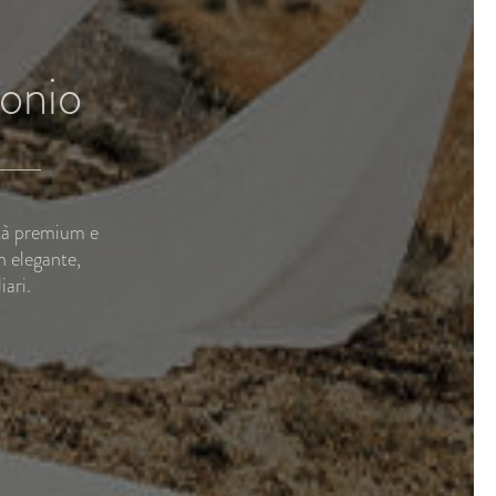
monio
ità premium e
n elegante,
ari.