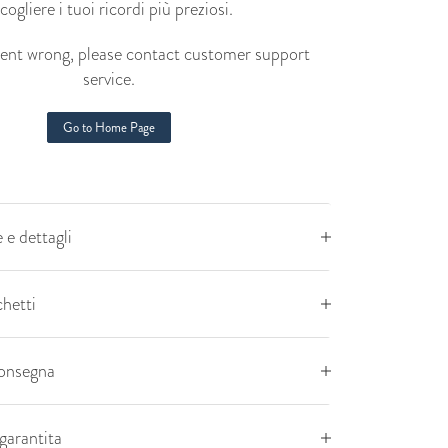
cogliere i tuoi ricordi più preziosi.
nt wrong, please contact customer support
service.
Go to Home Page
 e dettagli
chetti
consegna
garantita