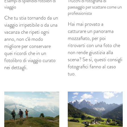
Esempi di splendidi fotolibri di
Trucchi di fotografia di
viaggio
paesaggio per scattare come un
professionista
Che tu stia tornando da un
Hai mai provato a
viaggio irripetibile o da una
catturare un panorama
vacanza che ripeti ogni
mozzafiato, per poi
anno, non c’è modo
ritrovarti con una foto che
migliore per conservare
non rende giustizia alla
quei ricordi che in un
scena? Se sì, questi consigli
fotolibro di viaggio curato
fotografici fanno al caso
nei dettagli.
tuo.