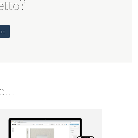
getto?
Mac
...