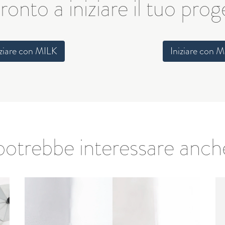
ronto a iniziare il tuo pro
iziare con MILK
Iniziare con 
 potrebbe interessare anche