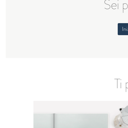
Sei p
In
Ti