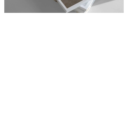
Rivista di famiglia
A partire da 249€
Compra ora