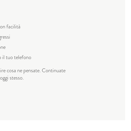
on facilità
gressi
one
il tuo telefono​
tire cosa ne pensate. Continuate
 oggi stesso.