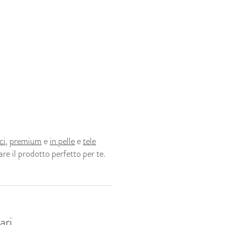
ci
,
premium
e
in pelle
e
tele
are il prodotto perfetto per te.
ari