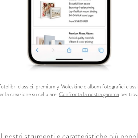
fotolibri
classici
,
premium
y
Moleskine
e album fotografici
classi
er la creazione su cellulare.
Confronta la nostra gamma
per trov
 I nostri strumenti e caratteristiche più popol