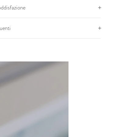
oddisfazione
uenti