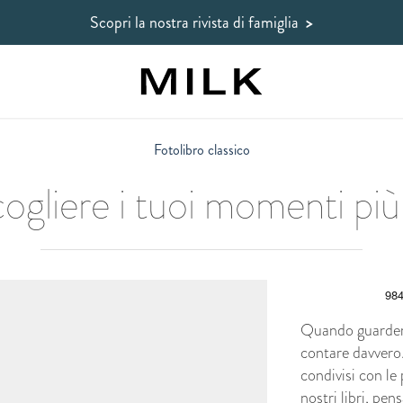
Scopri la nostra rivista di famiglia
>
Fotolibro classico
cogliere i tuoi momenti più 
Quando guardere
contare davvero.
condivisi con le
nostri libri, pen