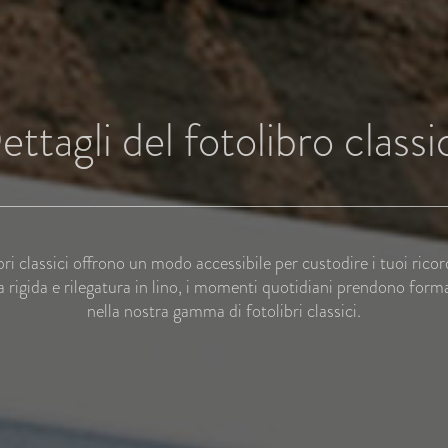
ettagli del fotolibro classi
ibri classici offrono un modo accessibile per custodire i tuoi ricor
 rigida e rilegatura in lino, i momenti quotidiani prendono form
nella nostra gamma di fotolibri classici.