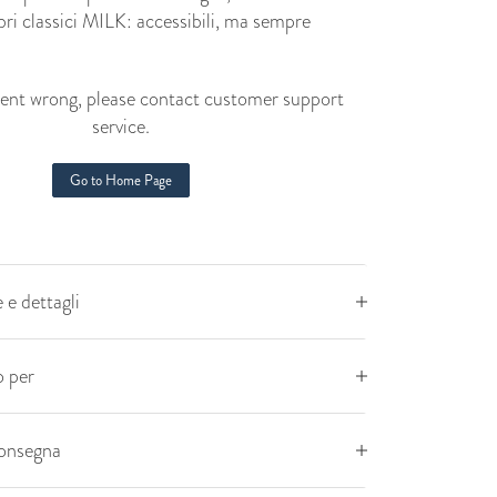
ri classici MILK: accessibili, ma sempre
nt wrong, please contact customer support
service.
Go to Home Page
 e dettagli
 per
consegna