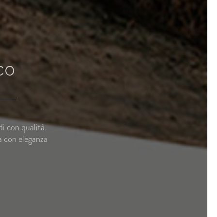
co
di con qualità.
a con eleganza