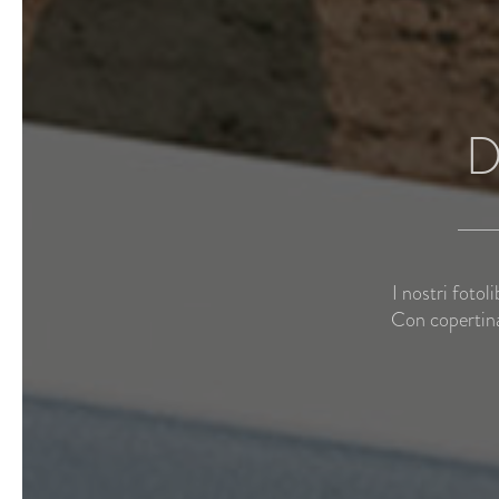
D
I nostri fotol
Con copertina