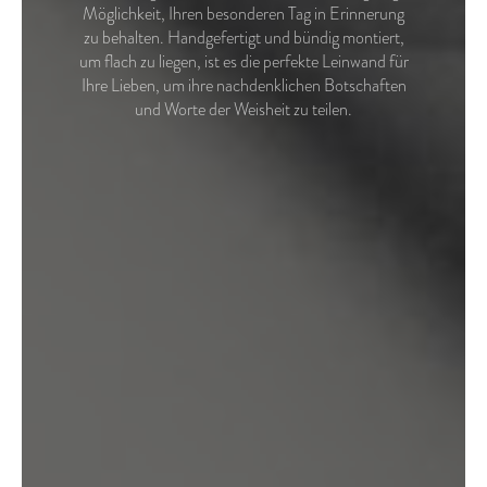
Möglichkeit, Ihren besonderen Tag in Erinnerung
zu behalten. Handgefertigt und bündig montiert,
um flach zu liegen, ist es die perfekte Leinwand für
Ihre Lieben, um ihre nachdenklichen Botschaften
und Worte der Weisheit zu teilen.