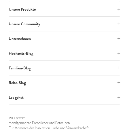
Unsere Produkte
Unsere Community
Unternehmen
Hochzeits-Blog
Familien-Blog
Reise-Blog
Los geht's
MILK BOOKS
Handgemachte Fotobücher und Fotoalben.
Für Momente der Inspiration, Liebe und Verwandtschaft.