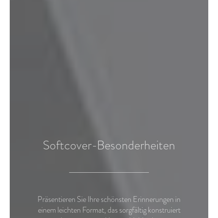
Softcover-Besonderheiten
Präsentieren Sie Ihre schönsten Erinnerungen in
einem leichten Format, das sorgfältig konstruiert