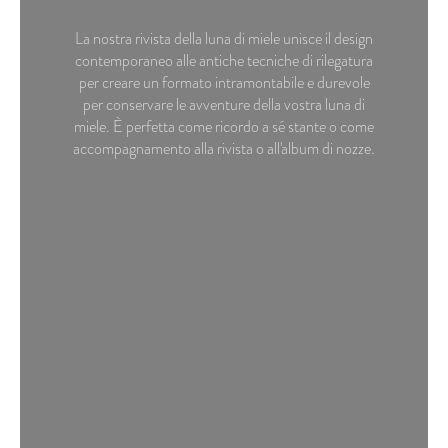
La nostra rivista della luna di miele unisce il design
contemporaneo alle antiche tecniche di rilegatura
per creare un formato intramontabile e durevole
per conservare le avventure della vostra luna di
miele. È perfetta come ricordo a sé stante o come
accompagnamento alla rivista o all'album di nozze.