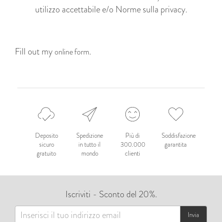
utilizzo accettabile
e/o
Norme sulla privacy.
Fill out my
.
online form
Deposito
Spedizione
Più di
Soddisfazione
sicuro
in tutto il
300.000
garantita
gratuito
mondo
clienti
Iscriviti - Sconto del 20%.
Invia