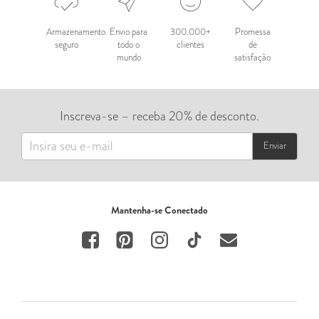
Armazenamento
Envio para
300.000+
Promessa
seguro
todo o
clientes
de
mundo
satisfação
Inscreva-se – receba 20% de desconto.
Enviar
Mantenha-se Conectado