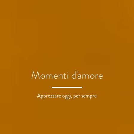
Momenti di ispirazione
Momenti di parentela
Momenti d'amore
Apprezzare oggi, per sempre
Lascia che la magia continui
La gioia dello stare insieme