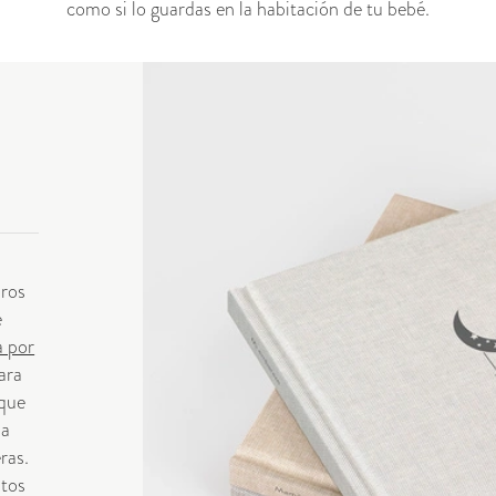
como si lo guardas en la habitación de tu bebé.
bros
e
a por
ara
 que
ia
ras.
tos