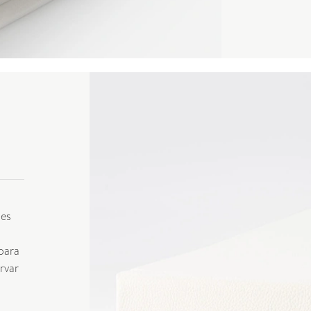
n
mes
 para
rvar