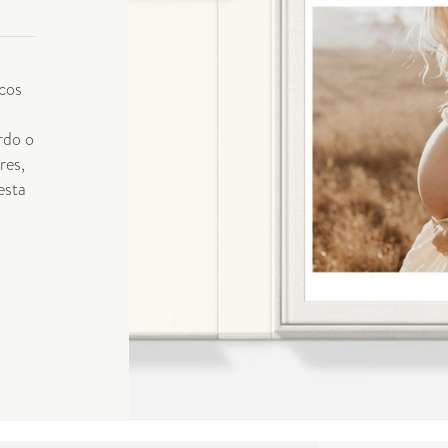
cos
rdo o
res,
esta