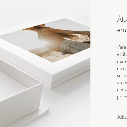
Álb
em
Para
esti
mater
de c
sele
atem
emba
prec
Álb