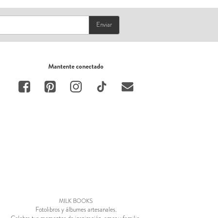
Enviar
Mantente conectado
MILK BOOKS
Fotolibros y álbumes artesanales.