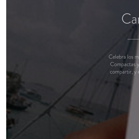
Car
Celebra los m
Compactas y b
compartir, y 