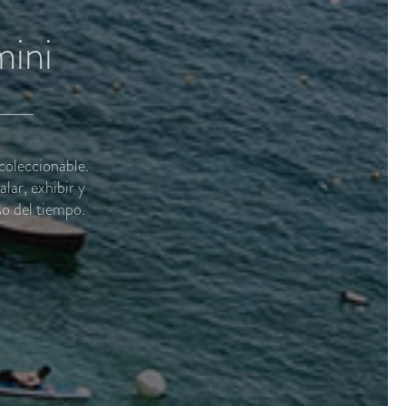
mini
coleccionable.
lar, exhibir y
so del tiempo.