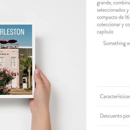
grande, combina
seleccionados y
compacto de 16,2
coleccionar y c
capítulo
Something we
Características
Descuento po