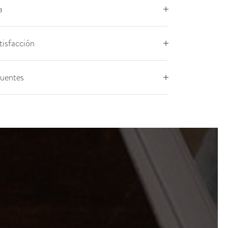
a
tisfacción
cuentes