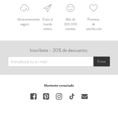
Almacenamiento
Envío al
Más de
Promesa
seguro
mundo
300.000
de
entero
clientes
satisfacción
Inscríbete - 20% de descuento.
Enviar
Mantente conectado