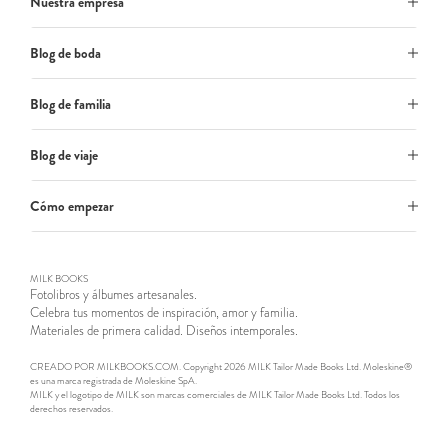
Nuestra empresa
Blog de boda
Blog de familia
Blog de viaje
Cómo empezar
MILK BOOKS
Fotolibros y álbumes artesanales.
Celebra tus momentos de inspiración, amor y familia.
Materiales de primera calidad. Diseños intemporales.
CREADO POR MILKBOOKS.COM. Copyright 2026 MILK Tailor Made Books Ltd. Moleskine®
es una marca registrada de Moleskine SpA.
MILK y el logotipo de MILK son marcas comerciales de MILK Tailor Made Books Ltd. Todos los
derechos reservados.