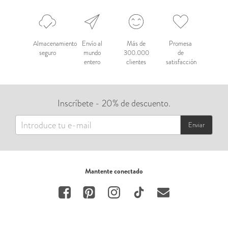
Almacenamiento
Envío al
Más de
Promesa
seguro
mundo
300.000
de
entero
clientes
satisfacción
Inscríbete - 20% de descuento.
Enviar
Mantente conectado