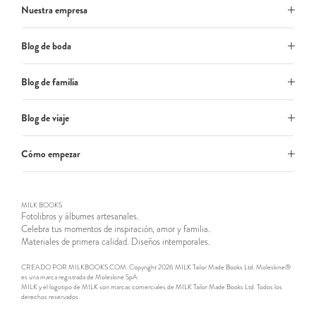
Nuestra empresa
Blog de boda
Blog de familia
Blog de viaje
Cómo empezar
MILK BOOKS
Fotolibros y álbumes artesanales.
Celebra tus momentos de inspiración, amor y familia.
Materiales de primera calidad. Diseños intemporales.
CREADO POR MILKBOOKS.COM. Copyright 2026 MILK Tailor Made Books Ltd. Moleskine®
es una marca registrada de Moleskine SpA.
MILK y el logotipo de MILK son marcas comerciales de MILK Tailor Made Books Ltd. Todos los
derechos reservados.