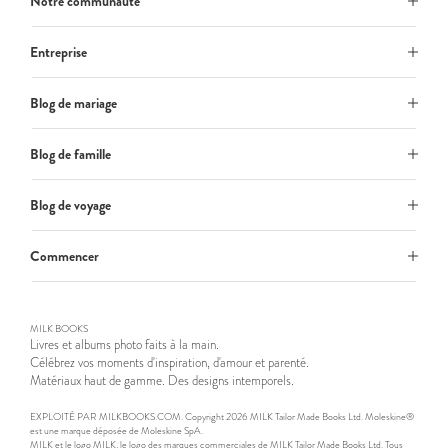
Notre communauté
Entreprise
Blog de mariage
Blog de famille
Blog de voyage
Commencer
MILK BOOKS
Livres et albums photo faits à la main.
Célébrez vos moments d'inspiration, d'amour et parenté.
Matériaux haut de gamme. Des designs intemporels.
EXPLOITÉ PAR MILKBOOKS.COM. Copyright 2026 MILK Tailor Made Books Ltd. Moleskine®
est une marque déposée de Moleskine SpA.
MILK et le logo MILK, le logo des marques commerciales de MILK Tailor Made Books Ltd. Tous