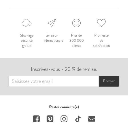
Stockage
Livraison
Plus de
Promesse
sécurisé
internationale
300 000
de
gratuit
clients
satisfaction
Inscrivez-vous - 20 % de remise.
Envoyer
Restez connecté(e)