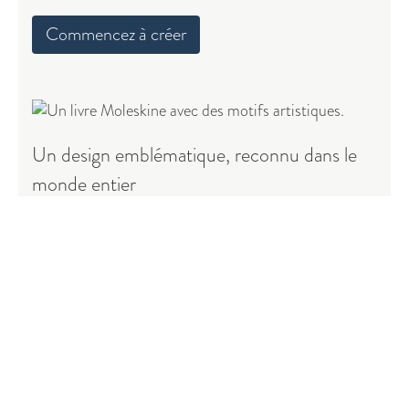
Commencez à créer
Un design emblématique, reconnu dans le
monde entier
La couverture noire au toucher distinctif, les coins
arrondis et le papier ivoire raffiné sont devenus les
signatures d’esprits qui regardent le monde
autrement. Aujourd’hui encore, photographes,
artistes, poètes et designers choisissent ces carnets
emblématiques pour capturer leurs instants
d’inspiration.