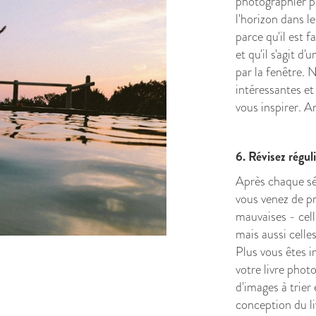
photographier p
l'horizon dans le 
parce qu'il est f
et qu'il s'agit d
par la fenêtre. 
intéressantes et 
vous inspirer. 
6. Révisez régu
Après chaque sé
vous venez de p
mauvaises - cell
mais aussi celle
Plus vous êtes 
votre livre phot
d'images à trier
conception du liv