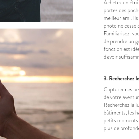
Achetez un étui 
portez des poch
meilleur ami. Ils
photo ne cesse d
Familiarisez-vou
de prendre un g
fonction est idé
d'avoir suffisa
3. Recherchez le
Capturer ces pet
de votre aventure
Recherchez la lu
bâtiments, les h
petits moments e
plus de profond