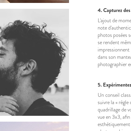
4. Capturez des
L'ajout de mome
note d'authentici
photos posées so
se rendent même 
impressionnent l
dans son manteau
photographier en
5. Expérimente
Un conseil clas
suivre la « règle 
quadrillage de v
vue en 3x3, afi
esthétiquement a