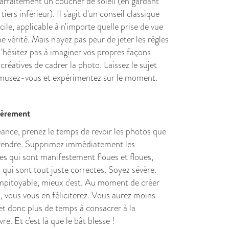
arfaitement un coucher de soleil (en gardant
tiers inférieur). Il s'agit d'un conseil classique
acile, applicable à n'importe quelle prise de vue
'une vérité. Mais n'ayez pas peur de jeter les règles
N'hésitez pas à imaginer vos propres façons
créatives de cadrer la photo. Laissez le sujet
Amusez-vous et expérimentez sur le moment.
lièrement
ance, prenez le temps de revoir les photos que
rendre. Supprimez immédiatement les
es qui sont manifestement floues et floues,
s qui sont tout juste correctes. Soyez sévère.
impitoyable, mieux c'est. Au moment de créer
o, vous vous en féliciterez. Vous aurez moins
 et donc plus de temps à consacrer à la
re. Et c'est là que le bât blesse !