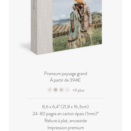
Premium paysage grand
À partir de 394€
+9 plus
8,6 x 6,4'' (21,8 x 16,3cm)
24-80 pages en carton épais (1mm)*
Reliure à plat, encastrée
Impression premium