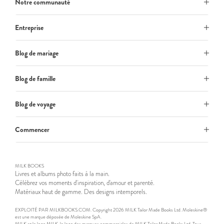
Notre communauté
Entreprise
Blog de mariage
Blog de famille
Blog de voyage
Commencer
MILK BOOKS
Livres et albums photo faits à la main.
Célébrez vos moments d'inspiration, d'amour et parenté.
Matériaux haut de gamme. Des designs intemporels.
EXPLOITÉ PAR MILKBOOKS.COM. Copyright 2026 MILK Tailor Made Books Ltd. Moleskine®
est une marque déposée de Moleskine SpA.
MILK et le logo MILK, le logo des marques commerciales de MILK Tailor Made Books Ltd. Tous