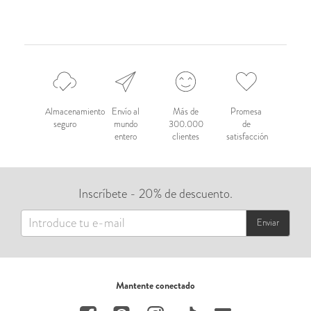
Almacenamiento
Envío al
Más de
Promesa
seguro
mundo
300.000
de
entero
clientes
satisfacción
Inscríbete - 20% de descuento.
Enviar
Mantente conectado