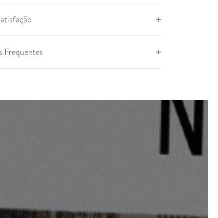
atisfação
s Frequentes