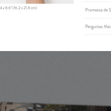
 x 8.6'' (16.2 x 21.8 cm)
Promessa de S
Perguntas Mai