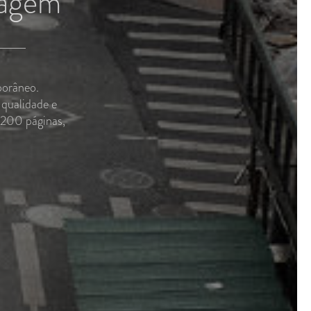
viagem
porâneo.
qualidade e
 200 páginas,