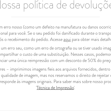
ossa política de devoluçõ
um erro nosso (como um defeito na manufatura ou danos ocorrid
al para você. Se o seu pedido foi danificado durante o transp
ós o recebimento do pedido. Acesse
aqui
para obter mais detalh
 a um erro seu, como um erro de ortografia ou se tiver usado im
 compartilhar o custo de uma substituição. Nesses casos, podemo
ciar uma única reimpressão com um desconto de 50% do preço
s – imprimimos imagens fieis aos arquivos fornecidos, dentro 
e qualidade de imagem, mas nos reservamos o direito de rejeitar
sponde às imagens originais. Para saber mais sobre nosso proce
'
Técnica de Impressão
'.