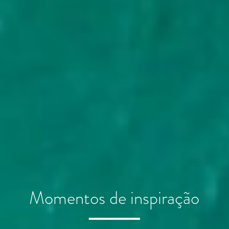
Momentos de parentesco
Momentos de inspiração
Momentos de amor