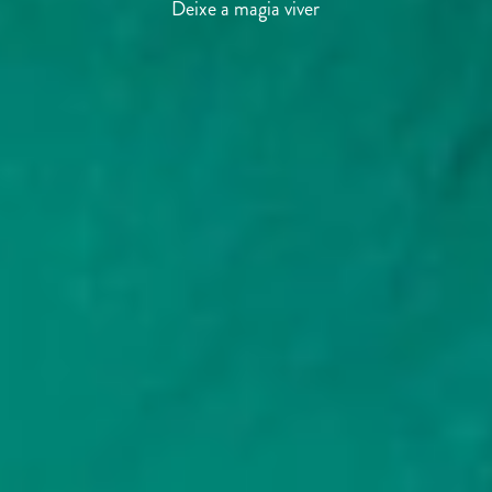
Aprecie hoje, para sempre
Deixe a magia viver
A alegria da união