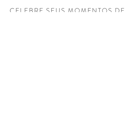
CELEBRE SEUS MOMENTOS DE
INSPIRAÇÃO, AMOR E
PARENTESCO