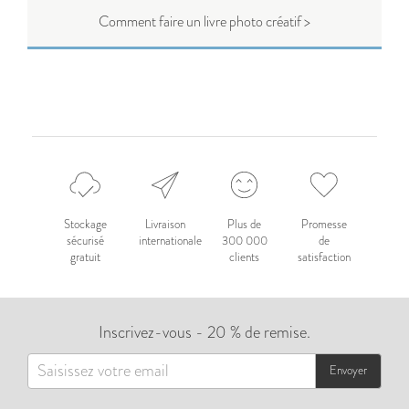
Comment faire un livre photo créatif >
Stockage
Livraison
Plus de
Promesse
sécurisé
internationale
300 000
de
gratuit
clients
satisfaction
Inscrivez-vous - 20 % de remise.
Envoyer