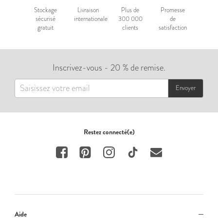
Stockage
Livraison
Plus de
Promesse
sécurisé
internationale
300 000
de
gratuit
clients
satisfaction
Inscrivez-vous - 20 % de remise.
Envoyer
Restez connecté(e)
Aide