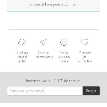
5 idées de livres pour l'automne >
Stockage
Livraison
Plus de
Promesse
sécurisé
internationale
300 000
de
gratuit
clients
satisfaction
Inscrivez-vous - 20 % de remise.
Envoyer