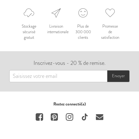
Stockage
Livraison
Plus de
Promesse
sécurisé
internationale
300 000
de
gratuit
clients
satisfaction
Inscrivez-vous - 20 % de remise.
Envoyer
Restez connecté(e)