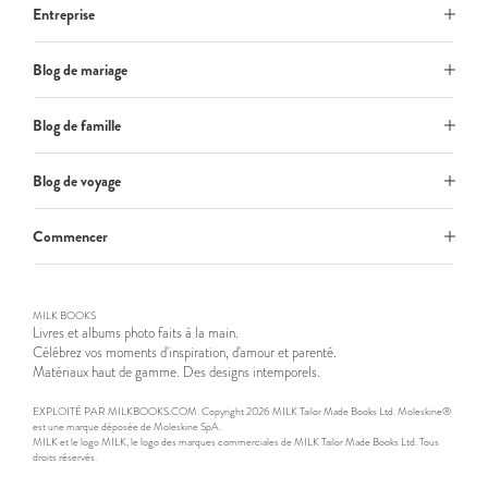
Entreprise
Blog de mariage
Blog de famille
Blog de voyage
Commencer
MILK BOOKS
Livres et albums photo faits à la main.
Célébrez vos moments d'inspiration, d'amour et parenté.
Matériaux haut de gamme. Des designs intemporels.
EXPLOITÉ PAR MILKBOOKS.COM. Copyright 2026 MILK Tailor Made Books Ltd. Moleskine®
est une marque déposée de Moleskine SpA.
MILK et le logo MILK, le logo des marques commerciales de MILK Tailor Made Books Ltd. Tous
droits réservés.