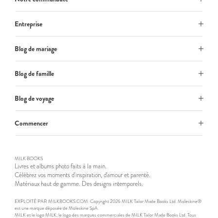
Entreprise
Blog de mariage
Blog de famille
Blog de voyage
Commencer
MILK BOOKS
Livres et albums photo faits à la main.
Célébrez vos moments d'inspiration, d'amour et parenté.
Matériaux haut de gamme. Des designs intemporels.
EXPLOITÉ PAR MILKBOOKS.COM. Copyright 2026 MILK Tailor Made Books Ltd. Moleskine®
est une marque déposée de Moleskine SpA.
MILK et le logo MILK, le logo des marques commerciales de MILK Tailor Made Books Ltd. Tous