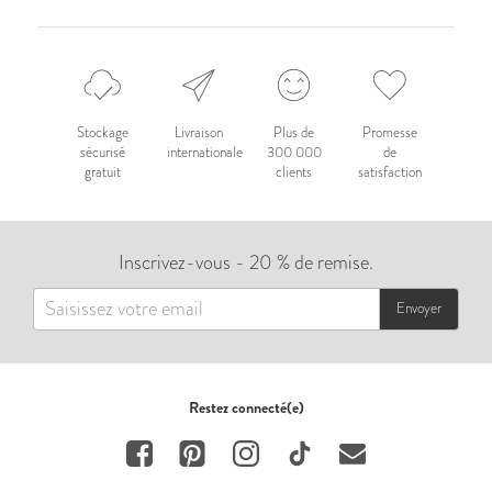
Stockage
Livraison
Plus de
Promesse
sécurisé
internationale
300 000
de
gratuit
clients
satisfaction
Inscrivez-vous - 20 % de remise.
Envoyer
Restez connecté(e)