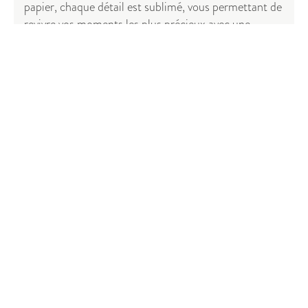
papier, chaque détail est sublimé, vous permettant de
revivre vos moments les plus précieux avec une
intensité intacte.
Commencez à créer