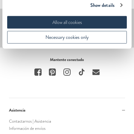
Show details
Inscríbete - 20% de descuento.
Allow all cookies
Enviar
Necessary cookies only
Mantente conectado
Asistencia
Contactarnos | Asistencia
Información de envíos