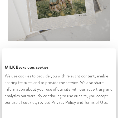
MILK Books uses cookies
We use cookies to provide you with relevant content, enable
sharing features and to provide the service. We also share
information about your use of our site with our advertising and
analytics partners. By continuing to use our site, you accept
Almacenamiento
Envío al
Más de
Promesa
our use of cookies, revised
Privacy Policy
and
Terms of Use
.
seguro
mundo
300.000
de
entero
clientes
satisfacción