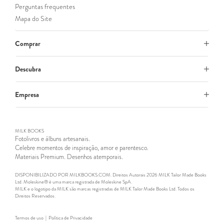
Perguntas frequentes
Mapa do Site
Comprar
Descubra
Empresa
MILK BOOKS
Fotolivros e álbuns artesanais.
Celebre momentos de inspiração, amor e parentesco.
Materiais Premium. Desenhos atemporais.
DISPONIBILIZADO POR MILKBOOKS.COM. Direitos Autorais 2026 MILK Tailor Made Books
Ltd. Moleskine® é uma marca registrada de Moleskine SpA.
MILK e o logotipo da MILK são marcas registradas de MILK Tailor Made Books Ltd. Todos os
Direitos Reservados.
Termos de uso
|
Política de Privacidade