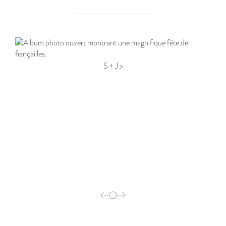
S + J >