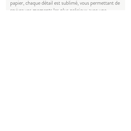
papier, chaque détail est sublimé, vous permettant de
revivre vos moments les plus précieux avec une
intensité intacte.
Commencez à créer