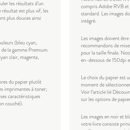
ler les résultats d’un
compris Adobe RVB et 
ésultat est plus vif, les
standard. Les images doi
ont plus douces ainsi
intégré.
Les images doivent être
uleurs (bleu cyan,
recommandons de miser 
vres de la gamme Premium
pour la taille finale. No
yan clair, magenta,
en-dessous de 150dpi en
Le choix du papier est 
ibres du papier plutôt
moment de sélectionner 
es imprimantes à toner;
Voir l’article lié
Découvre
a ses caractéristiques
sur les options de papi
non couché).
Les images en noir et bl
votre livre consiste pri