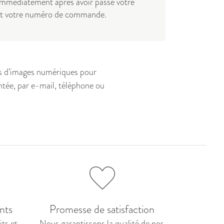
r immédiatement après avoir passé votre
t votre numéro de commande.
rs d’images numériques pour
ntée, par e-mail, téléphone ou
nts
Promesse de satisfaction
ts et
Nous
garantissons
la qualité de nos