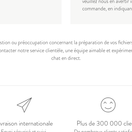
veuillez nous en averti
commande, en indiquan
estion ou préoccupation concernant la préparation de vos fichie
contacter notre
service clientèle
, une équipe aimable et expérime
chat en direct.
ivraison internationale
Plus de 300 000 clie
Envoi
sécurisé et suivi.
De nombreux clients satisfai