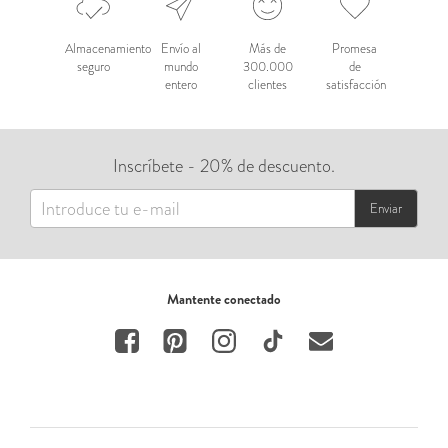
Almacenamiento
Envío al
Más de
Promesa
seguro
mundo
300.000
de
entero
clientes
satisfacción
Inscríbete - 20% de descuento.
Enviar
Mantente conectado