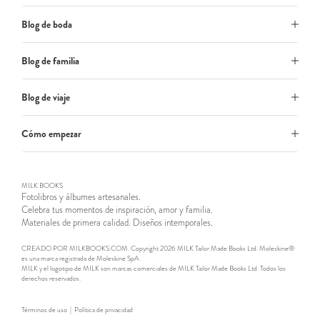
Blog de boda
Blog de familia
Blog de viaje
Cómo empezar
MILK BOOKS
Fotolibros y álbumes artesanales.
Celebra tus momentos de inspiración, amor y familia.
Materiales de primera calidad. Diseños intemporales.
CREADO POR MILKBOOKS.COM. Copyright 2026 MILK Tailor Made Books Ltd. Moleskine®
es una marca registrada de Moleskine SpA.
MILK y el logotipo de MILK son marcas comerciales de MILK Tailor Made Books Ltd. Todos los
derechos reservados.
Términos de uso
|
Política de privacidad